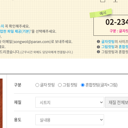
구분
글자 컷팅
그림 컷팅
혼합컷팅(글자+그림)
재질
재질 전체
용도